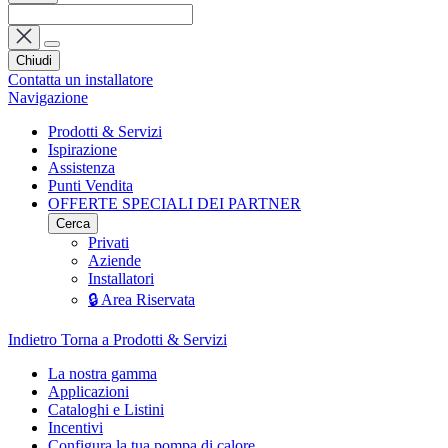
Chiudi
Contatta un installatore
Navigazione
Prodotti & Servizi
Ispirazione
Assistenza
Punti Vendita
OFFERTE SPECIALI DEI PARTNER
Cerca
Privati
Aziende
Installatori
🔒 Area Riservata
Indietro
Torna a Prodotti & Servizi
La nostra gamma
Applicazioni
Cataloghi e Listini
Incentivi
Configura la tua pompa di calore