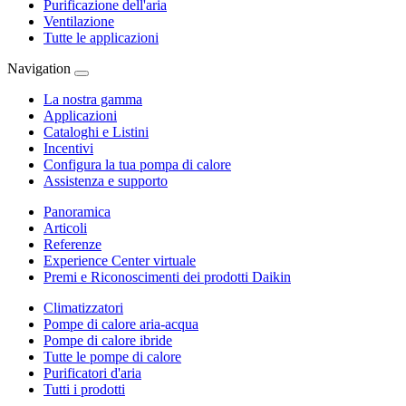
Purificazione dell'aria
Ventilazione
Tutte le applicazioni
Navigation
La nostra gamma
Applicazioni
Cataloghi e Listini
Incentivi
Configura la tua pompa di calore
Assistenza e supporto
Panoramica
Articoli
Referenze
Experience Center virtuale
Premi e Riconoscimenti dei prodotti Daikin
Climatizzatori
Pompe di calore aria-acqua
Pompe di calore ibride
Tutte le pompe di calore
Purificatori d'aria
Tutti i prodotti