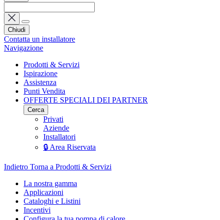
Chiudi
Contatta un installatore
Navigazione
Prodotti & Servizi
Ispirazione
Assistenza
Punti Vendita
OFFERTE SPECIALI DEI PARTNER
Cerca
Privati
Aziende
Installatori
🔒 Area Riservata
Indietro
Torna a Prodotti & Servizi
La nostra gamma
Applicazioni
Cataloghi e Listini
Incentivi
Configura la tua pompa di calore