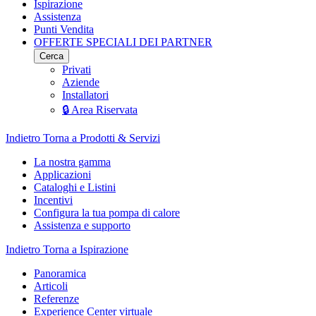
Ispirazione
Assistenza
Punti Vendita
OFFERTE SPECIALI DEI PARTNER
Cerca
Privati
Aziende
Installatori
🔒 Area Riservata
Indietro
Torna a Prodotti & Servizi
La nostra gamma
Applicazioni
Cataloghi e Listini
Incentivi
Configura la tua pompa di calore
Assistenza e supporto
Indietro
Torna a Ispirazione
Panoramica
Articoli
Referenze
Experience Center virtuale