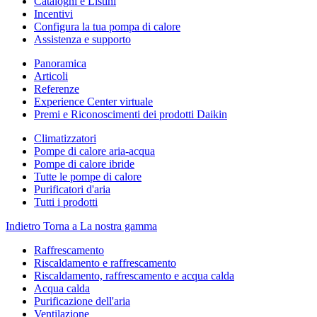
Cataloghi e Listini
Incentivi
Configura la tua pompa di calore
Assistenza e supporto
Panoramica
Articoli
Referenze
Experience Center virtuale
Premi e Riconoscimenti dei prodotti Daikin
Climatizzatori
Pompe di calore aria-acqua
Pompe di calore ibride
Tutte le pompe di calore
Purificatori d'aria
Tutti i prodotti
Indietro
Torna a La nostra gamma
Raffrescamento
Riscaldamento e raffrescamento
Riscaldamento, raffrescamento e acqua calda
Acqua calda
Purificazione dell'aria
Ventilazione