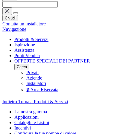
Chiudi
Contatta un installatore
Navigazione
Prodotti & Servizi
Ispirazione
Assistenza
Punti Vendita
OFFERTE SPECIALI DEI PARTNER
Cerca
Privati
Aziende
Installatori
🔒 Area Riservata
Indietro
Torna a Prodotti & Servizi
La nostra gamma
Applicazioni
Cataloghi e Listini
Incentivi
Configura la tua pompa di calore