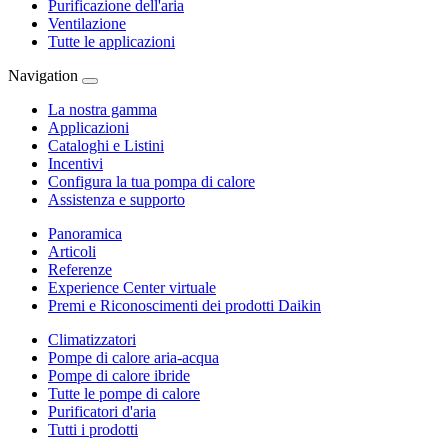
Purificazione dell'aria
Ventilazione
Tutte le applicazioni
Navigation
La nostra gamma
Applicazioni
Cataloghi e Listini
Incentivi
Configura la tua pompa di calore
Assistenza e supporto
Panoramica
Articoli
Referenze
Experience Center virtuale
Premi e Riconoscimenti dei prodotti Daikin
Climatizzatori
Pompe di calore aria-acqua
Pompe di calore ibride
Tutte le pompe di calore
Purificatori d'aria
Tutti i prodotti