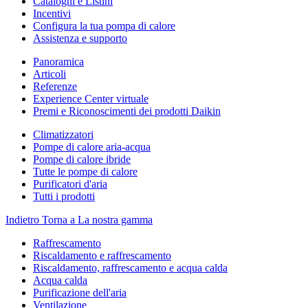
Cataloghi e Listini
Incentivi
Configura la tua pompa di calore
Assistenza e supporto
Panoramica
Articoli
Referenze
Experience Center virtuale
Premi e Riconoscimenti dei prodotti Daikin
Climatizzatori
Pompe di calore aria-acqua
Pompe di calore ibride
Tutte le pompe di calore
Purificatori d'aria
Tutti i prodotti
Indietro
Torna a La nostra gamma
Raffrescamento
Riscaldamento e raffrescamento
Riscaldamento, raffrescamento e acqua calda
Acqua calda
Purificazione dell'aria
Ventilazione