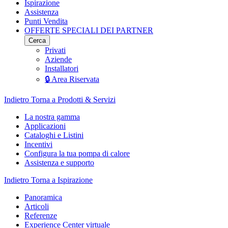
Ispirazione
Assistenza
Punti Vendita
OFFERTE SPECIALI DEI PARTNER
Cerca
Privati
Aziende
Installatori
🔒 Area Riservata
Indietro
Torna a Prodotti & Servizi
La nostra gamma
Applicazioni
Cataloghi e Listini
Incentivi
Configura la tua pompa di calore
Assistenza e supporto
Indietro
Torna a Ispirazione
Panoramica
Articoli
Referenze
Experience Center virtuale