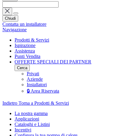
Chiudi
Contatta un installatore
Navigazione
Prodotti & Servizi
Ispirazione
Assistenza
Punti Vendita
OFFERTE SPECIALI DEI PARTNER
Cerca
Privati
Aziende
Installatori
🔒 Area Riservata
Indietro
Torna a Prodotti & Servizi
La nostra gamma
Applicazioni
Cataloghi e Listini
Incentivi
Configura la tua pompa di calore