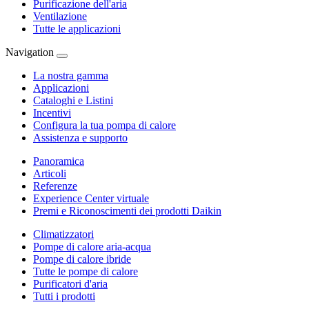
Purificazione dell'aria
Ventilazione
Tutte le applicazioni
Navigation
La nostra gamma
Applicazioni
Cataloghi e Listini
Incentivi
Configura la tua pompa di calore
Assistenza e supporto
Panoramica
Articoli
Referenze
Experience Center virtuale
Premi e Riconoscimenti dei prodotti Daikin
Climatizzatori
Pompe di calore aria-acqua
Pompe di calore ibride
Tutte le pompe di calore
Purificatori d'aria
Tutti i prodotti