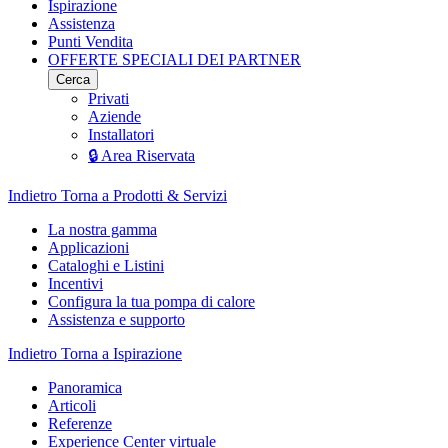
Ispirazione
Assistenza
Punti Vendita
OFFERTE SPECIALI DEI PARTNER
Cerca
Privati
Aziende
Installatori
🔒 Area Riservata
Indietro
Torna a Prodotti & Servizi
La nostra gamma
Applicazioni
Cataloghi e Listini
Incentivi
Configura la tua pompa di calore
Assistenza e supporto
Indietro
Torna a Ispirazione
Panoramica
Articoli
Referenze
Experience Center virtuale