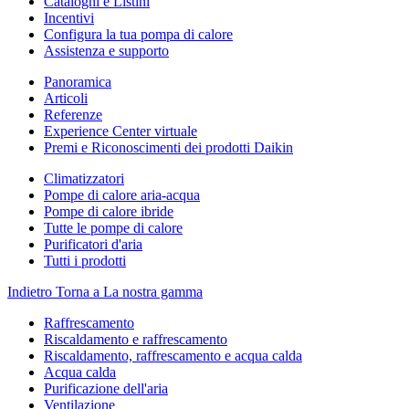
Cataloghi e Listini
Incentivi
Configura la tua pompa di calore
Assistenza e supporto
Panoramica
Articoli
Referenze
Experience Center virtuale
Premi e Riconoscimenti dei prodotti Daikin
Climatizzatori
Pompe di calore aria-acqua
Pompe di calore ibride
Tutte le pompe di calore
Purificatori d'aria
Tutti i prodotti
Indietro
Torna a La nostra gamma
Raffrescamento
Riscaldamento e raffrescamento
Riscaldamento, raffrescamento e acqua calda
Acqua calda
Purificazione dell'aria
Ventilazione