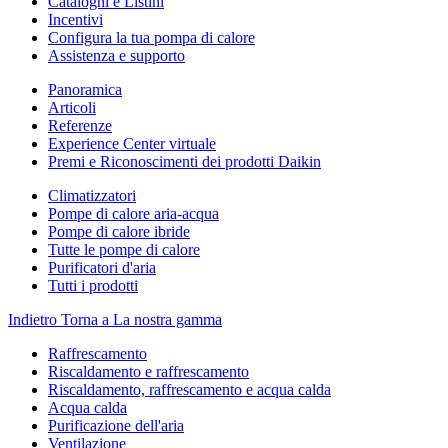
Cataloghi e Listini
Incentivi
Configura la tua pompa di calore
Assistenza e supporto
Panoramica
Articoli
Referenze
Experience Center virtuale
Premi e Riconoscimenti dei prodotti Daikin
Climatizzatori
Pompe di calore aria-acqua
Pompe di calore ibride
Tutte le pompe di calore
Purificatori d'aria
Tutti i prodotti
Indietro
Torna a La nostra gamma
Raffrescamento
Riscaldamento e raffrescamento
Riscaldamento, raffrescamento e acqua calda
Acqua calda
Purificazione dell'aria
Ventilazione