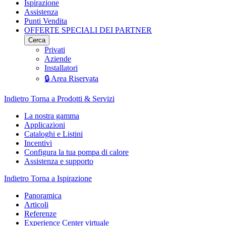
Ispirazione
Assistenza
Punti Vendita
OFFERTE SPECIALI DEI PARTNER
Cerca
Privati
Aziende
Installatori
🔒 Area Riservata
Indietro
Torna a Prodotti & Servizi
La nostra gamma
Applicazioni
Cataloghi e Listini
Incentivi
Configura la tua pompa di calore
Assistenza e supporto
Indietro
Torna a Ispirazione
Panoramica
Articoli
Referenze
Experience Center virtuale