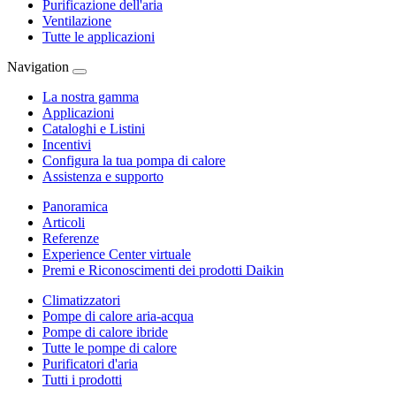
Purificazione dell'aria
Ventilazione
Tutte le applicazioni
Navigation
La nostra gamma
Applicazioni
Cataloghi e Listini
Incentivi
Configura la tua pompa di calore
Assistenza e supporto
Panoramica
Articoli
Referenze
Experience Center virtuale
Premi e Riconoscimenti dei prodotti Daikin
Climatizzatori
Pompe di calore aria-acqua
Pompe di calore ibride
Tutte le pompe di calore
Purificatori d'aria
Tutti i prodotti