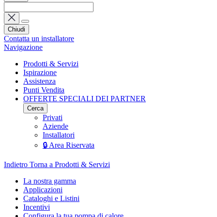
Chiudi
Contatta un installatore
Navigazione
Prodotti & Servizi
Ispirazione
Assistenza
Punti Vendita
OFFERTE SPECIALI DEI PARTNER
Cerca
Privati
Aziende
Installatori
🔒 Area Riservata
Indietro
Torna a Prodotti & Servizi
La nostra gamma
Applicazioni
Cataloghi e Listini
Incentivi
Configura la tua pompa di calore