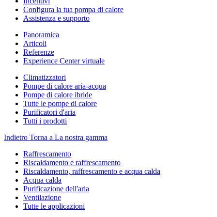
Incentivi
Configura la tua pompa di calore
Assistenza e supporto
Panoramica
Articoli
Referenze
Experience Center virtuale
Climatizzatori
Pompe di calore aria-acqua
Pompe di calore ibride
Tutte le pompe di calore
Purificatori d'aria
Tutti i prodotti
Indietro
Torna a La nostra gamma
Raffrescamento
Riscaldamento e raffrescamento
Riscaldamento, raffrescamento e acqua calda
Acqua calda
Purificazione dell'aria
Ventilazione
Tutte le applicazioni