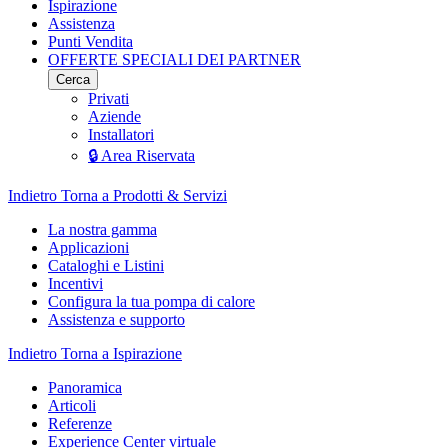
Ispirazione
Assistenza
Punti Vendita
OFFERTE SPECIALI DEI PARTNER
Cerca
Privati
Aziende
Installatori
🔒 Area Riservata
Indietro
Torna a Prodotti & Servizi
La nostra gamma
Applicazioni
Cataloghi e Listini
Incentivi
Configura la tua pompa di calore
Assistenza e supporto
Indietro
Torna a Ispirazione
Panoramica
Articoli
Referenze
Experience Center virtuale