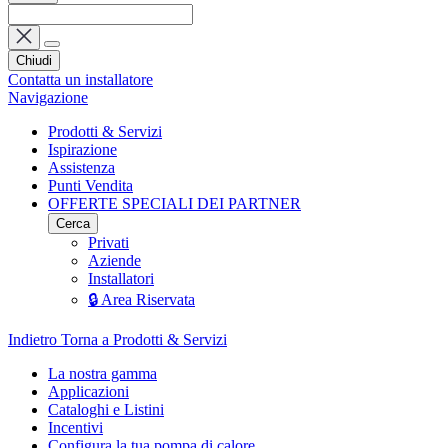
Chiudi
Contatta un installatore
Navigazione
Prodotti & Servizi
Ispirazione
Assistenza
Punti Vendita
OFFERTE SPECIALI DEI PARTNER
Cerca
Privati
Aziende
Installatori
🔒 Area Riservata
Indietro
Torna a Prodotti & Servizi
La nostra gamma
Applicazioni
Cataloghi e Listini
Incentivi
Configura la tua pompa di calore