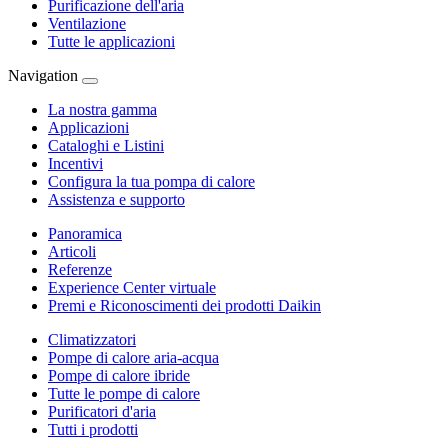
Purificazione dell'aria
Ventilazione
Tutte le applicazioni
Navigation
La nostra gamma
Applicazioni
Cataloghi e Listini
Incentivi
Configura la tua pompa di calore
Assistenza e supporto
Panoramica
Articoli
Referenze
Experience Center virtuale
Premi e Riconoscimenti dei prodotti Daikin
Climatizzatori
Pompe di calore aria-acqua
Pompe di calore ibride
Tutte le pompe di calore
Purificatori d'aria
Tutti i prodotti