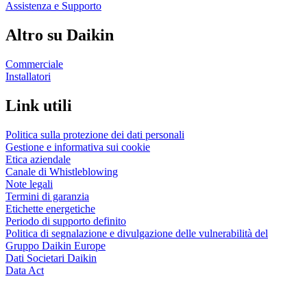
Assistenza e Supporto
Altro su Daikin
Commerciale
Installatori
Link utili
Politica sulla protezione dei dati personali
Gestione e informativa sui cookie
Etica aziendale
Canale di Whistleblowing
Note legali
Termini di garanzia
Etichette energetiche
Periodo di supporto definito
Politica di segnalazione e divulgazione delle vulnerabilità del
Gruppo Daikin Europe
Dati Societari Daikin
Data Act