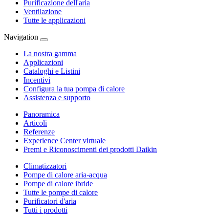
Purificazione dell'aria
Ventilazione
Tutte le applicazioni
Navigation
La nostra gamma
Applicazioni
Cataloghi e Listini
Incentivi
Configura la tua pompa di calore
Assistenza e supporto
Panoramica
Articoli
Referenze
Experience Center virtuale
Premi e Riconoscimenti dei prodotti Daikin
Climatizzatori
Pompe di calore aria-acqua
Pompe di calore ibride
Tutte le pompe di calore
Purificatori d'aria
Tutti i prodotti