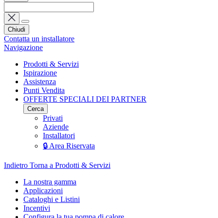
Chiudi
Contatta un installatore
Navigazione
Prodotti & Servizi
Ispirazione
Assistenza
Punti Vendita
OFFERTE SPECIALI DEI PARTNER
Cerca
Privati
Aziende
Installatori
🔒 Area Riservata
Indietro
Torna a Prodotti & Servizi
La nostra gamma
Applicazioni
Cataloghi e Listini
Incentivi
Configura la tua pompa di calore