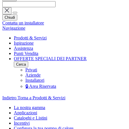
Chiudi
Contatta un installatore
Navigazione
Prodotti & Servizi
Ispirazione
Assistenza
Punti Vendita
OFFERTE SPECIALI DEI PARTNER
Cerca
Privati
Aziende
Installatori
🔒 Area Riservata
Indietro
Torna a Prodotti & Servizi
La nostra gamma
Applicazioni
Cataloghi e Listini
Incentivi
Configura la tua pompa di calore