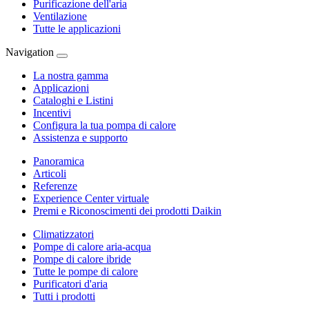
Purificazione dell'aria
Ventilazione
Tutte le applicazioni
Navigation
La nostra gamma
Applicazioni
Cataloghi e Listini
Incentivi
Configura la tua pompa di calore
Assistenza e supporto
Panoramica
Articoli
Referenze
Experience Center virtuale
Premi e Riconoscimenti dei prodotti Daikin
Climatizzatori
Pompe di calore aria-acqua
Pompe di calore ibride
Tutte le pompe di calore
Purificatori d'aria
Tutti i prodotti