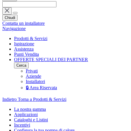
Chiudi
Contatta un installatore
Navigazione
Prodotti & Servizi
Ispirazione
Assistenza
Punti Vendita
OFFERTE SPECIALI DEI PARTNER
Cerca
Privati
Aziende
Installatori
🔒 Area Riservata
Indietro
Torna a Prodotti & Servizi
La nostra gamma
Applicazioni
Cataloghi e Listini
Incentivi
Configura la tua pompa di calore