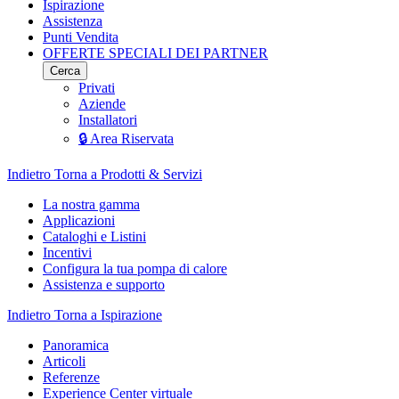
Ispirazione
Assistenza
Punti Vendita
OFFERTE SPECIALI DEI PARTNER
Cerca
Privati
Aziende
Installatori
🔒 Area Riservata
Indietro
Torna a Prodotti & Servizi
La nostra gamma
Applicazioni
Cataloghi e Listini
Incentivi
Configura la tua pompa di calore
Assistenza e supporto
Indietro
Torna a Ispirazione
Panoramica
Articoli
Referenze
Experience Center virtuale