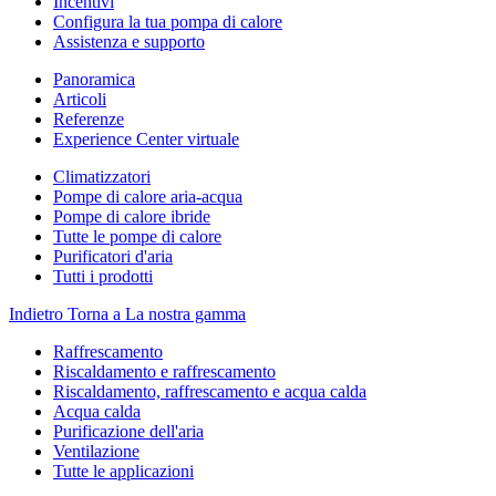
Incentivi
Configura la tua pompa di calore
Assistenza e supporto
Panoramica
Articoli
Referenze
Experience Center virtuale
Climatizzatori
Pompe di calore aria-acqua
Pompe di calore ibride
Tutte le pompe di calore
Purificatori d'aria
Tutti i prodotti
Indietro
Torna a La nostra gamma
Raffrescamento
Riscaldamento e raffrescamento
Riscaldamento, raffrescamento e acqua calda
Acqua calda
Purificazione dell'aria
Ventilazione
Tutte le applicazioni