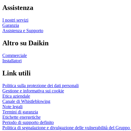
Assistenza
I nostri servizi
Garanzia
Assistenza e Supporto
Altro su Daikin
Commerciale
Installatori
Link utili
Politica sulla protezione dei dati personali
Gestione e informativa sui cookie
Etica aziendale
Canale di Whistleblowing
Note legali
Termini di garanzia
Etichette energetiche
Periodo di supporto definito
Politica di segnalazione e divulgazione delle vulnerabilità del Grupp