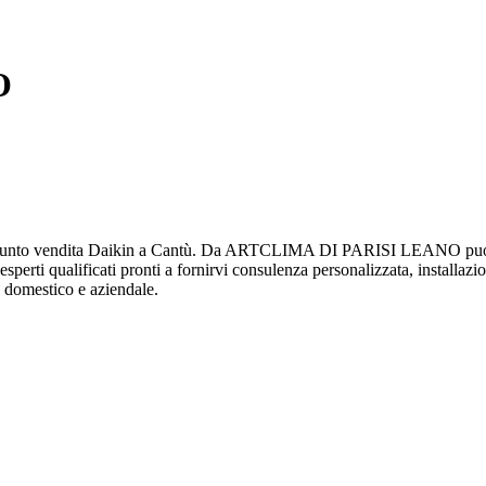
O
to vendita Daikin a Cantù. Da ARTCLIMA DI PARISI LEANO puoi trov
 esperti qualificati pronti a fornirvi consulenza personalizzata, installaz
te domestico e aziendale.