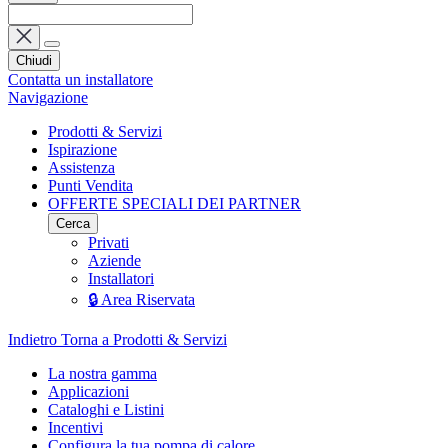
Chiudi
Contatta un installatore
Navigazione
Prodotti & Servizi
Ispirazione
Assistenza
Punti Vendita
OFFERTE SPECIALI DEI PARTNER
Cerca
Privati
Aziende
Installatori
🔒 Area Riservata
Indietro
Torna a Prodotti & Servizi
La nostra gamma
Applicazioni
Cataloghi e Listini
Incentivi
Configura la tua pompa di calore