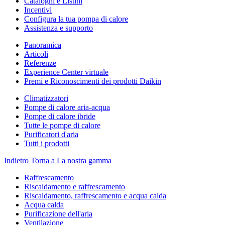
Cataloghi e Listini
Incentivi
Configura la tua pompa di calore
Assistenza e supporto
Panoramica
Articoli
Referenze
Experience Center virtuale
Premi e Riconoscimenti dei prodotti Daikin
Climatizzatori
Pompe di calore aria-acqua
Pompe di calore ibride
Tutte le pompe di calore
Purificatori d'aria
Tutti i prodotti
Indietro
Torna a La nostra gamma
Raffrescamento
Riscaldamento e raffrescamento
Riscaldamento, raffrescamento e acqua calda
Acqua calda
Purificazione dell'aria
Ventilazione