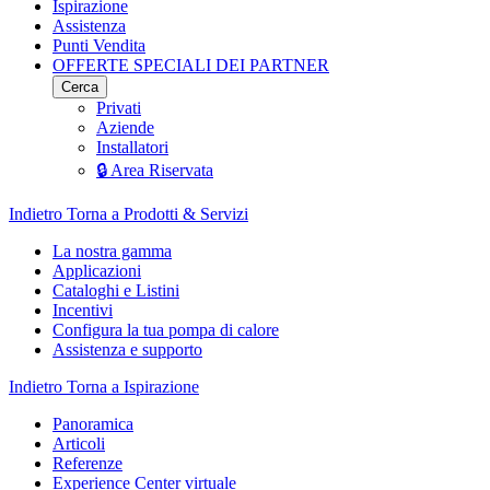
Ispirazione
Assistenza
Punti Vendita
OFFERTE SPECIALI DEI PARTNER
Cerca
Privati
Aziende
Installatori
🔒 Area Riservata
Indietro
Torna a Prodotti & Servizi
La nostra gamma
Applicazioni
Cataloghi e Listini
Incentivi
Configura la tua pompa di calore
Assistenza e supporto
Indietro
Torna a Ispirazione
Panoramica
Articoli
Referenze
Experience Center virtuale