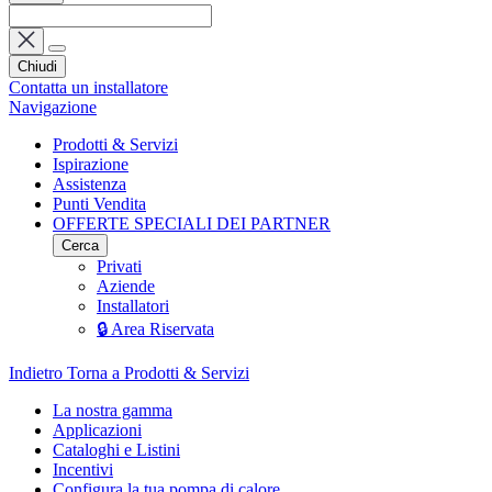
Chiudi
Contatta un installatore
Navigazione
Prodotti & Servizi
Ispirazione
Assistenza
Punti Vendita
OFFERTE SPECIALI DEI PARTNER
Cerca
Privati
Aziende
Installatori
🔒 Area Riservata
Indietro
Torna a Prodotti & Servizi
La nostra gamma
Applicazioni
Cataloghi e Listini
Incentivi
Configura la tua pompa di calore