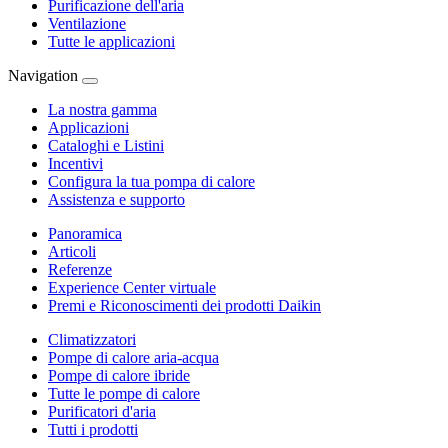
Purificazione dell'aria
Ventilazione
Tutte le applicazioni
Navigation
La nostra gamma
Applicazioni
Cataloghi e Listini
Incentivi
Configura la tua pompa di calore
Assistenza e supporto
Panoramica
Articoli
Referenze
Experience Center virtuale
Premi e Riconoscimenti dei prodotti Daikin
Climatizzatori
Pompe di calore aria-acqua
Pompe di calore ibride
Tutte le pompe di calore
Purificatori d'aria
Tutti i prodotti