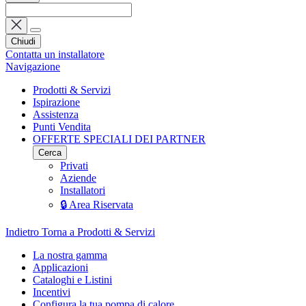
Chiudi
Contatta un installatore
Navigazione
Prodotti & Servizi
Ispirazione
Assistenza
Punti Vendita
OFFERTE SPECIALI DEI PARTNER
Cerca
Privati
Aziende
Installatori
🔒 Area Riservata
Indietro
Torna a Prodotti & Servizi
La nostra gamma
Applicazioni
Cataloghi e Listini
Incentivi
Configura la tua pompa di calore