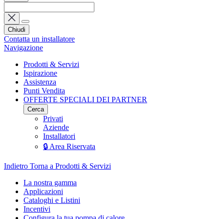
Chiudi
Contatta un installatore
Navigazione
Prodotti & Servizi
Ispirazione
Assistenza
Punti Vendita
OFFERTE SPECIALI DEI PARTNER
Cerca
Privati
Aziende
Installatori
🔒 Area Riservata
Indietro
Torna a Prodotti & Servizi
La nostra gamma
Applicazioni
Cataloghi e Listini
Incentivi
Configura la tua pompa di calore