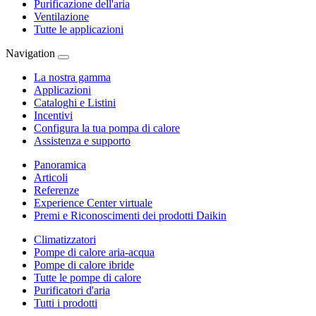
Purificazione dell'aria
Ventilazione
Tutte le applicazioni
Navigation
La nostra gamma
Applicazioni
Cataloghi e Listini
Incentivi
Configura la tua pompa di calore
Assistenza e supporto
Panoramica
Articoli
Referenze
Experience Center virtuale
Premi e Riconoscimenti dei prodotti Daikin
Climatizzatori
Pompe di calore aria-acqua
Pompe di calore ibride
Tutte le pompe di calore
Purificatori d'aria
Tutti i prodotti