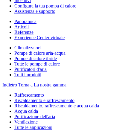
Incentivi
Configura la tua pompa di calore
Assistenza e supporto
Panoramica
Articoli
Referenze
Experience Center virtuale
Climatizzatori
Pompe di calore aria-acqua
Pompe di calore ibride
Tutte le pompe di calore
Purificatori d'aria
Tutti i prodotti
Indietro
Torna a La nostra gamma
Raffrescamento
Riscaldamento e raffrescamento
Riscaldamento, raffrescamento e acqua calda
Acqua calda
Purificazione dell'aria
Ventilazione
Tutte le applicazioni