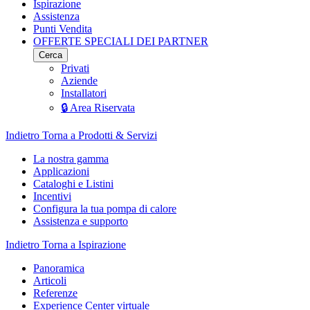
Ispirazione
Assistenza
Punti Vendita
OFFERTE SPECIALI DEI PARTNER
Cerca
Privati
Aziende
Installatori
🔒 Area Riservata
Indietro
Torna a Prodotti & Servizi
La nostra gamma
Applicazioni
Cataloghi e Listini
Incentivi
Configura la tua pompa di calore
Assistenza e supporto
Indietro
Torna a Ispirazione
Panoramica
Articoli
Referenze
Experience Center virtuale