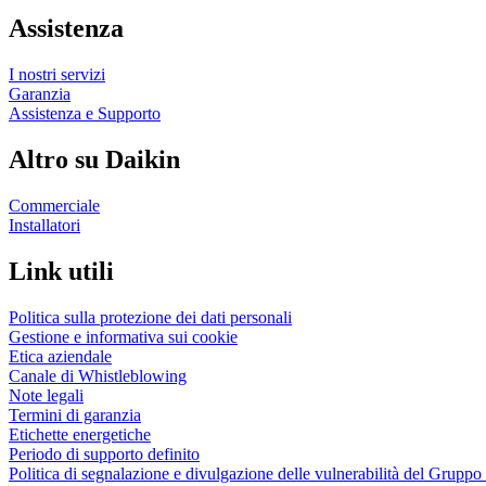
Assistenza
I nostri servizi
Garanzia
Assistenza e Supporto
Altro su Daikin
Commerciale
Installatori
Link utili
Politica sulla protezione dei dati personali
Gestione e informativa sui cookie
Etica aziendale
Canale di Whistleblowing
Note legali
Termini di garanzia
Etichette energetiche
Periodo di supporto definito
Politica di segnalazione e divulgazione delle vulnerabilità del Grupp