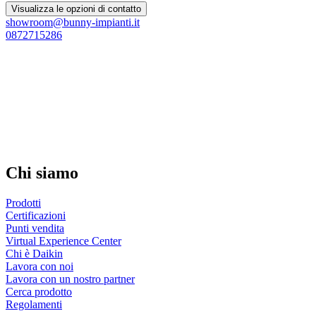
Visualizza le opzioni di contatto
showroom@bunny-impianti.it
0872715286
Chi siamo
Prodotti
Certificazioni
Punti vendita
Virtual Experience Center
Chi è Daikin
Lavora con noi
Lavora con un nostro partner
Cerca prodotto
Regolamenti