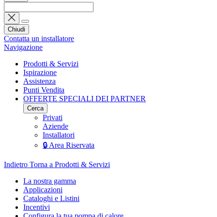
Chiudi
Contatta un installatore
Navigazione
Prodotti & Servizi
Ispirazione
Assistenza
Punti Vendita
OFFERTE SPECIALI DEI PARTNER
Cerca
Privati
Aziende
Installatori
🔒 Area Riservata
Indietro
Torna a Prodotti & Servizi
La nostra gamma
Applicazioni
Cataloghi e Listini
Incentivi
Configura la tua pompa di calore