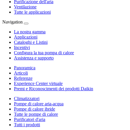
Purificazione dell'aria
Ventilazione
Tutte le applicazioni
Navigation
La nostra gamma
Applicazioni
Cataloghi e Listini
Incentivi
Configura la tua pompa di calore
Assistenza e supporto
Panoramica
Articoli
Referenze
Experience Center virtuale
Premi e Riconoscimenti dei prodotti Daikin
Climatizzatori
Pompe di calore aria-acqua
Pompe di calore ibride
Tutte le pompe di calore
Purificatori d'aria
Tutti i prodotti