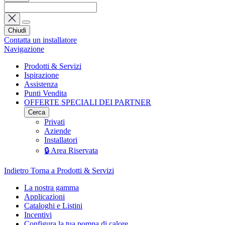
Chiudi
Contatta un installatore
Navigazione
Prodotti & Servizi
Ispirazione
Assistenza
Punti Vendita
OFFERTE SPECIALI DEI PARTNER
Cerca
Privati
Aziende
Installatori
🔒 Area Riservata
Indietro
Torna a Prodotti & Servizi
La nostra gamma
Applicazioni
Cataloghi e Listini
Incentivi
Configura la tua pompa di calore