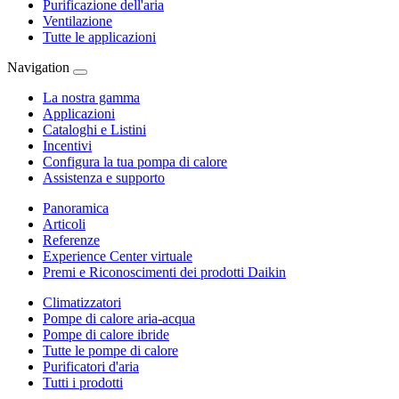
Purificazione dell'aria
Ventilazione
Tutte le applicazioni
Navigation
La nostra gamma
Applicazioni
Cataloghi e Listini
Incentivi
Configura la tua pompa di calore
Assistenza e supporto
Panoramica
Articoli
Referenze
Experience Center virtuale
Premi e Riconoscimenti dei prodotti Daikin
Climatizzatori
Pompe di calore aria-acqua
Pompe di calore ibride
Tutte le pompe di calore
Purificatori d'aria
Tutti i prodotti