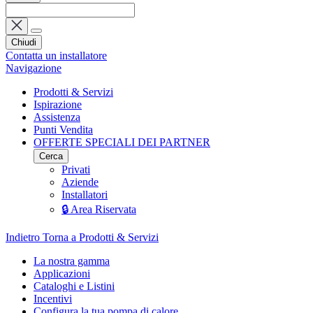
Chiudi
Contatta un installatore
Navigazione
Prodotti & Servizi
Ispirazione
Assistenza
Punti Vendita
OFFERTE SPECIALI DEI PARTNER
Cerca
Privati
Aziende
Installatori
🔒 Area Riservata
Indietro
Torna a Prodotti & Servizi
La nostra gamma
Applicazioni
Cataloghi e Listini
Incentivi
Configura la tua pompa di calore