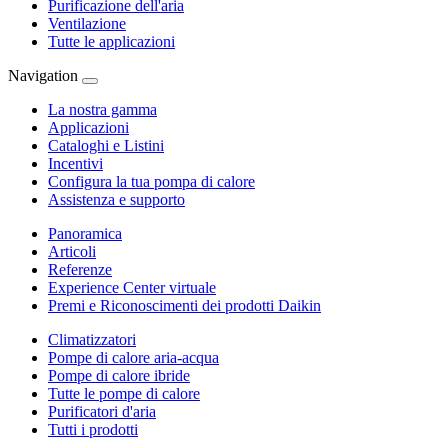
Purificazione dell'aria
Ventilazione
Tutte le applicazioni
Navigation
La nostra gamma
Applicazioni
Cataloghi e Listini
Incentivi
Configura la tua pompa di calore
Assistenza e supporto
Panoramica
Articoli
Referenze
Experience Center virtuale
Premi e Riconoscimenti dei prodotti Daikin
Climatizzatori
Pompe di calore aria-acqua
Pompe di calore ibride
Tutte le pompe di calore
Purificatori d'aria
Tutti i prodotti