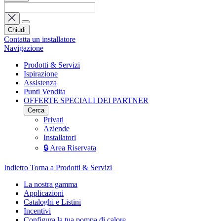
Chiudi
Contatta un installatore
Navigazione
Prodotti & Servizi
Ispirazione
Assistenza
Punti Vendita
OFFERTE SPECIALI DEI PARTNER
Cerca
Privati
Aziende
Installatori
🔒 Area Riservata
Indietro
Torna a Prodotti & Servizi
La nostra gamma
Applicazioni
Cataloghi e Listini
Incentivi
Configura la tua pompa di calore