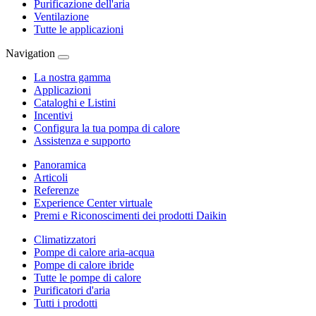
Purificazione dell'aria
Ventilazione
Tutte le applicazioni
Navigation
La nostra gamma
Applicazioni
Cataloghi e Listini
Incentivi
Configura la tua pompa di calore
Assistenza e supporto
Panoramica
Articoli
Referenze
Experience Center virtuale
Premi e Riconoscimenti dei prodotti Daikin
Climatizzatori
Pompe di calore aria-acqua
Pompe di calore ibride
Tutte le pompe di calore
Purificatori d'aria
Tutti i prodotti