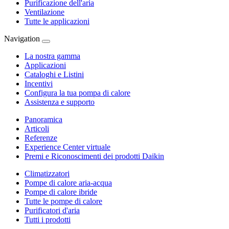
Purificazione dell'aria
Ventilazione
Tutte le applicazioni
Navigation
La nostra gamma
Applicazioni
Cataloghi e Listini
Incentivi
Configura la tua pompa di calore
Assistenza e supporto
Panoramica
Articoli
Referenze
Experience Center virtuale
Premi e Riconoscimenti dei prodotti Daikin
Climatizzatori
Pompe di calore aria-acqua
Pompe di calore ibride
Tutte le pompe di calore
Purificatori d'aria
Tutti i prodotti