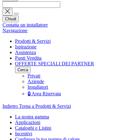
Chiudi
Contatta un installatore
Navigazione
Prodotti & Servizi
Ispirazione
Assistenza
Punti Vendita
OFFERTE SPECIALI DEI PARTNER
Cerca
Privati
Aziende
Installatori
🔒 Area Riservata
Indietro
Torna a Prodotti & Servizi
La nostra gamma
Applicazioni
Cataloghi e Listini
Incentivi
Configura la tua pompa di calore