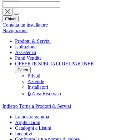
Chiudi
Contatta un installatore
Navigazione
Prodotti & Servizi
Ispirazione
Assistenza
Punti Vendita
OFFERTE SPECIALI DEI PARTNER
Cerca
Privati
Aziende
Installatori
🔒 Area Riservata
Indietro
Torna a Prodotti & Servizi
La nostra gamma
Applicazioni
Cataloghi e Listini
Incentivi
Configura la tua pompa di calore