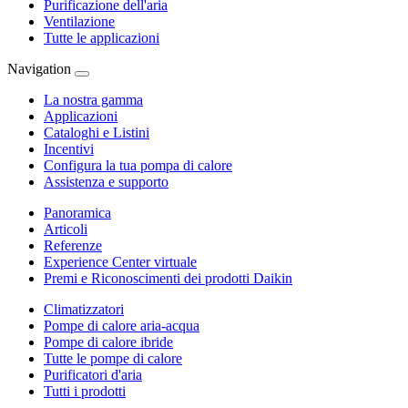
Purificazione dell'aria
Ventilazione
Tutte le applicazioni
Navigation
La nostra gamma
Applicazioni
Cataloghi e Listini
Incentivi
Configura la tua pompa di calore
Assistenza e supporto
Panoramica
Articoli
Referenze
Experience Center virtuale
Premi e Riconoscimenti dei prodotti Daikin
Climatizzatori
Pompe di calore aria-acqua
Pompe di calore ibride
Tutte le pompe di calore
Purificatori d'aria
Tutti i prodotti