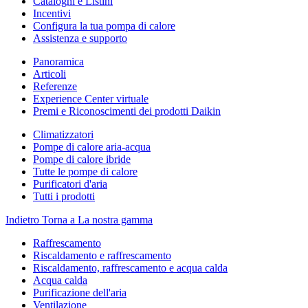
Cataloghi e Listini
Incentivi
Configura la tua pompa di calore
Assistenza e supporto
Panoramica
Articoli
Referenze
Experience Center virtuale
Premi e Riconoscimenti dei prodotti Daikin
Climatizzatori
Pompe di calore aria-acqua
Pompe di calore ibride
Tutte le pompe di calore
Purificatori d'aria
Tutti i prodotti
Indietro
Torna a La nostra gamma
Raffrescamento
Riscaldamento e raffrescamento
Riscaldamento, raffrescamento e acqua calda
Acqua calda
Purificazione dell'aria
Ventilazione