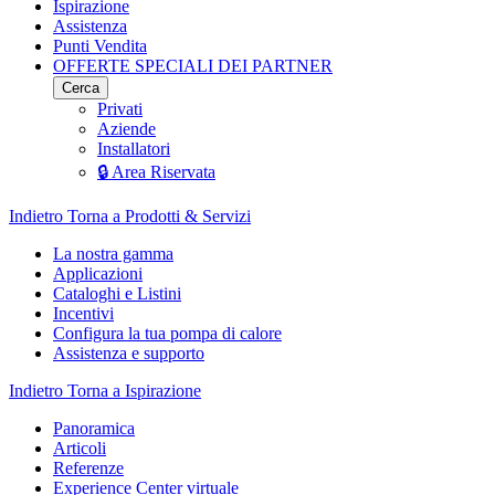
Ispirazione
Assistenza
Punti Vendita
OFFERTE SPECIALI DEI PARTNER
Cerca
Privati
Aziende
Installatori
🔒 Area Riservata
Indietro
Torna a Prodotti & Servizi
La nostra gamma
Applicazioni
Cataloghi e Listini
Incentivi
Configura la tua pompa di calore
Assistenza e supporto
Indietro
Torna a Ispirazione
Panoramica
Articoli
Referenze
Experience Center virtuale