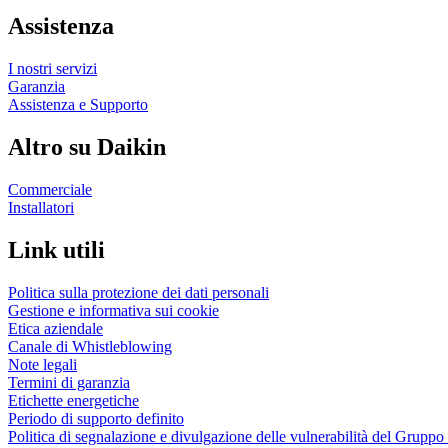
Assistenza
I nostri servizi
Garanzia
Assistenza e Supporto
Altro su Daikin
Commerciale
Installatori
Link utili
Politica sulla protezione dei dati personali
Gestione e informativa sui cookie
Etica aziendale
Canale di Whistleblowing
Note legali
Termini di garanzia
Etichette energetiche
Periodo di supporto definito
Politica di segnalazione e divulgazione delle vulnerabilità del Grupp