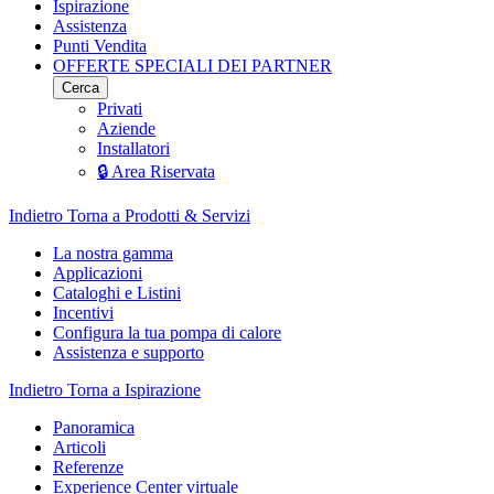
Ispirazione
Assistenza
Punti Vendita
OFFERTE SPECIALI DEI PARTNER
Cerca
Privati
Aziende
Installatori
🔒 Area Riservata
Indietro
Torna a Prodotti & Servizi
La nostra gamma
Applicazioni
Cataloghi e Listini
Incentivi
Configura la tua pompa di calore
Assistenza e supporto
Indietro
Torna a Ispirazione
Panoramica
Articoli
Referenze
Experience Center virtuale