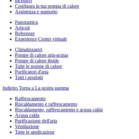
Incentivi
Configura la tua pompa di calore
Assistenza e supporto
Panoramica
Articoli
Referenze
Experience Center virtuale
Climatizzatori
Pompe di calore aria-acqua
Pompe di calore ibride
Tutte le pompe di calore
Purificatori d'aria
Tutti i prodotti
Indietro
Torna a La nostra gamma
Raffrescamento
Riscaldamento e raffrescamento
Riscaldamento, raffrescamento e acqua calda
Acqua calda
Purificazione dell'aria
Ventilazione
Tutte le applicazioni