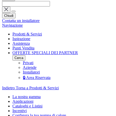
Chiudi
Contatta un installatore
Navigazione
Prodotti & Servizi
Ispirazione
Assistenza
Punti Vendita
OFFERTE SPECIALI DEI PARTNER
Cerca
Privati
Aziende
Installatori
🔒 Area Riservata
Indietro
Torna a Prodotti & Servizi
La nostra gamma
Applicazioni
Cataloghi e Listini
Incentivi
Configura la tua pompa di calore