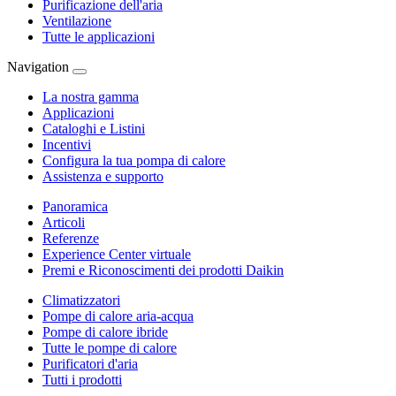
Purificazione dell'aria
Ventilazione
Tutte le applicazioni
Navigation
La nostra gamma
Applicazioni
Cataloghi e Listini
Incentivi
Configura la tua pompa di calore
Assistenza e supporto
Panoramica
Articoli
Referenze
Experience Center virtuale
Premi e Riconoscimenti dei prodotti Daikin
Climatizzatori
Pompe di calore aria-acqua
Pompe di calore ibride
Tutte le pompe di calore
Purificatori d'aria
Tutti i prodotti