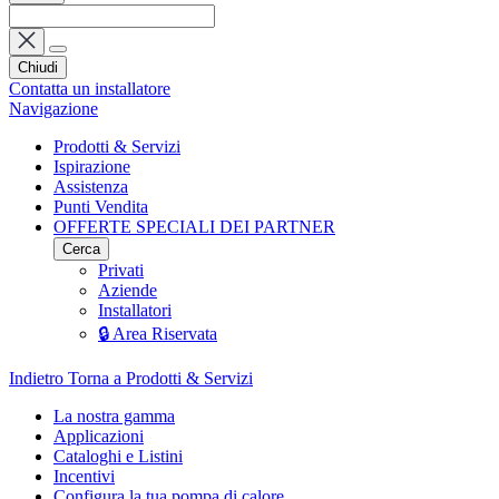
Chiudi
Contatta un installatore
Navigazione
Prodotti & Servizi
Ispirazione
Assistenza
Punti Vendita
OFFERTE SPECIALI DEI PARTNER
Cerca
Privati
Aziende
Installatori
🔒 Area Riservata
Indietro
Torna a Prodotti & Servizi
La nostra gamma
Applicazioni
Cataloghi e Listini
Incentivi
Configura la tua pompa di calore