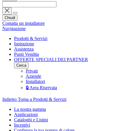
Chiudi
Contatta un installatore
Navigazione
Prodotti & Servizi
Ispirazione
Assistenza
Punti Vendita
OFFERTE SPECIALI DEI PARTNER
Cerca
Privati
Aziende
Installatori
🔒 Area Riservata
Indietro
Torna a Prodotti & Servizi
La nostra gamma
Applicazioni
Cataloghi e Listini
Incentivi
Configura la tua pompa di calore