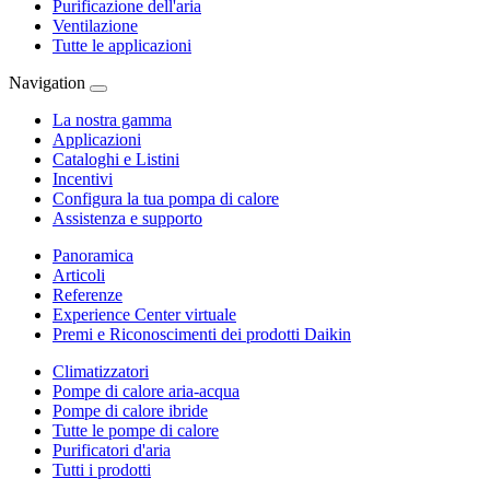
Purificazione dell'aria
Ventilazione
Tutte le applicazioni
Navigation
La nostra gamma
Applicazioni
Cataloghi e Listini
Incentivi
Configura la tua pompa di calore
Assistenza e supporto
Panoramica
Articoli
Referenze
Experience Center virtuale
Premi e Riconoscimenti dei prodotti Daikin
Climatizzatori
Pompe di calore aria-acqua
Pompe di calore ibride
Tutte le pompe di calore
Purificatori d'aria
Tutti i prodotti