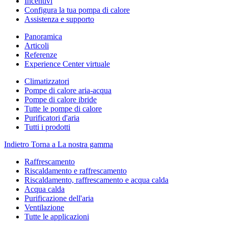
Incentivi
Configura la tua pompa di calore
Assistenza e supporto
Panoramica
Articoli
Referenze
Experience Center virtuale
Climatizzatori
Pompe di calore aria-acqua
Pompe di calore ibride
Tutte le pompe di calore
Purificatori d'aria
Tutti i prodotti
Indietro
Torna a La nostra gamma
Raffrescamento
Riscaldamento e raffrescamento
Riscaldamento, raffrescamento e acqua calda
Acqua calda
Purificazione dell'aria
Ventilazione
Tutte le applicazioni