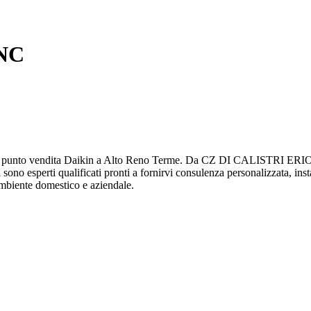
NC
unto vendita Daikin a Alto Reno Terme. Da CZ DI CALISTRI ERIO & 
ri sono esperti qualificati pronti a fornirvi consulenza personalizzata, in
o ambiente domestico e aziendale.