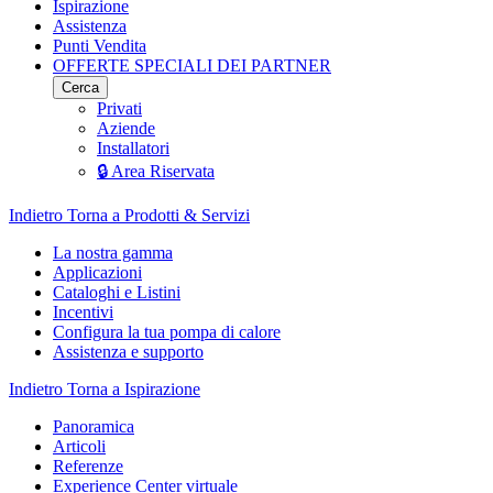
Ispirazione
Assistenza
Punti Vendita
OFFERTE SPECIALI DEI PARTNER
Cerca
Privati
Aziende
Installatori
🔒 Area Riservata
Indietro
Torna a Prodotti & Servizi
La nostra gamma
Applicazioni
Cataloghi e Listini
Incentivi
Configura la tua pompa di calore
Assistenza e supporto
Indietro
Torna a Ispirazione
Panoramica
Articoli
Referenze
Experience Center virtuale