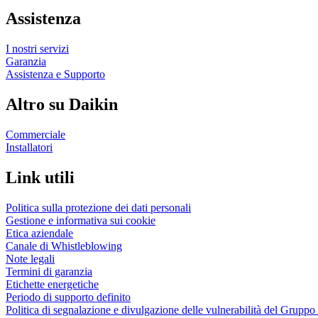
Assistenza
I nostri servizi
Garanzia
Assistenza e Supporto
Altro su Daikin
Commerciale
Installatori
Link utili
Politica sulla protezione dei dati personali
Gestione e informativa sui cookie
Etica aziendale
Canale di Whistleblowing
Note legali
Termini di garanzia
Etichette energetiche
Periodo di supporto definito
Politica di segnalazione e divulgazione delle vulnerabilità del Grupp