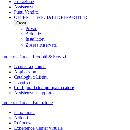
Ispirazione
Assistenza
Punti Vendita
OFFERTE SPECIALI DEI PARTNER
Cerca
Privati
Aziende
Installatori
🔒 Area Riservata
Indietro
Torna a Prodotti & Servizi
La nostra gamma
Applicazioni
Cataloghi e Listini
Incentivi
Configura la tua pompa di calore
Assistenza e supporto
Indietro
Torna a Ispirazione
Panoramica
Articoli
Referenze
Experience Center virtuale