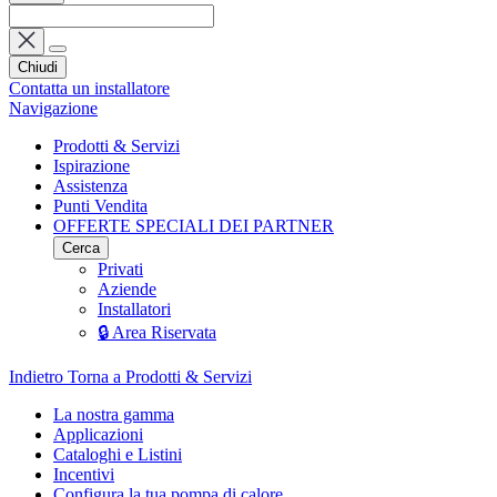
Chiudi
Contatta un installatore
Navigazione
Prodotti & Servizi
Ispirazione
Assistenza
Punti Vendita
OFFERTE SPECIALI DEI PARTNER
Cerca
Privati
Aziende
Installatori
🔒 Area Riservata
Indietro
Torna a Prodotti & Servizi
La nostra gamma
Applicazioni
Cataloghi e Listini
Incentivi
Configura la tua pompa di calore