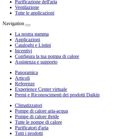
Purificazione dell'aria
Ventilazione
Tutte le applicazioni
Navigation
La nostra gamma
Applicazioni
Cataloghi e Listini
Incentivi
Configura la tua pompa di calore
Assistenza e supporto
Panoramica
Articoli
Referenze
Experience Center virtuale
Premi e Riconoscimenti dei prodotti Daikin
Climatizzatori
Pompe di calore aria-acqua
Pompe di calore ibride
Tutte le pompe di calore
Purificatori d'aria
Tutti i prodotti