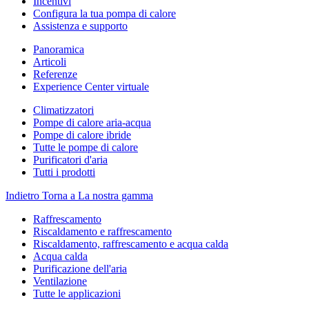
Incentivi
Configura la tua pompa di calore
Assistenza e supporto
Panoramica
Articoli
Referenze
Experience Center virtuale
Climatizzatori
Pompe di calore aria-acqua
Pompe di calore ibride
Tutte le pompe di calore
Purificatori d'aria
Tutti i prodotti
Indietro
Torna a La nostra gamma
Raffrescamento
Riscaldamento e raffrescamento
Riscaldamento, raffrescamento e acqua calda
Acqua calda
Purificazione dell'aria
Ventilazione
Tutte le applicazioni