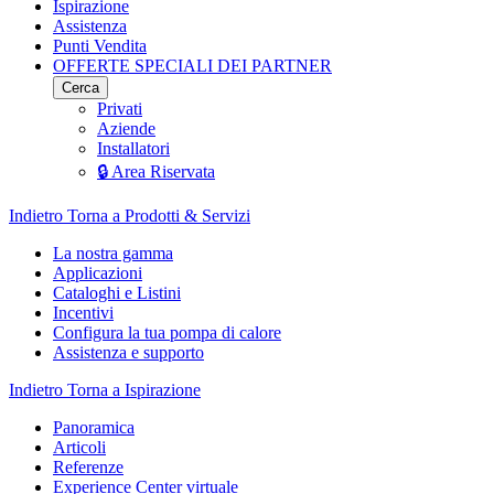
Ispirazione
Assistenza
Punti Vendita
OFFERTE SPECIALI DEI PARTNER
Cerca
Privati
Aziende
Installatori
🔒 Area Riservata
Indietro
Torna a Prodotti & Servizi
La nostra gamma
Applicazioni
Cataloghi e Listini
Incentivi
Configura la tua pompa di calore
Assistenza e supporto
Indietro
Torna a Ispirazione
Panoramica
Articoli
Referenze
Experience Center virtuale