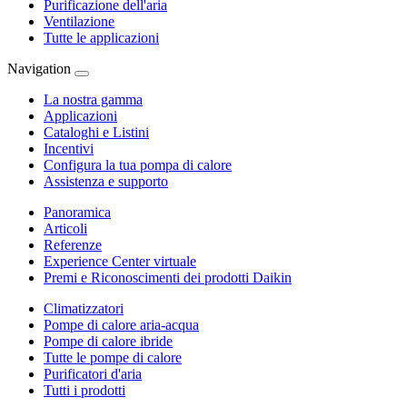
Purificazione dell'aria
Ventilazione
Tutte le applicazioni
Navigation
La nostra gamma
Applicazioni
Cataloghi e Listini
Incentivi
Configura la tua pompa di calore
Assistenza e supporto
Panoramica
Articoli
Referenze
Experience Center virtuale
Premi e Riconoscimenti dei prodotti Daikin
Climatizzatori
Pompe di calore aria-acqua
Pompe di calore ibride
Tutte le pompe di calore
Purificatori d'aria
Tutti i prodotti