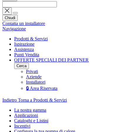
Chiudi
Contatta un installatore
Navigazione
Prodotti & Servizi
Ispirazione
Assistenza
Punti Vendita
OFFERTE SPECIALI DEI PARTNER
Cerca
Privati
Aziende
Installatori
🔒 Area Riservata
Indietro
Torna a Prodotti & Servizi
La nostra gamma
Applicazioni
Cataloghi e Listini
Incentivi
Configura la tua pompa di calore