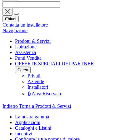
Chiudi
Contatta un installatore
Navigazione
Prodotti & Servizi
Ispirazione
Assistenza
Punti Vendita
OFFERTE SPECIALI DEI PARTNER
Cerca
Privati
Aziende
Installatori
🔒 Area Riservata
Indietro
Torna a Prodotti & Servizi
La nostra gamma
Applicazioni
Cataloghi e Listini
Incentivi
Configura la tua pompa di calore