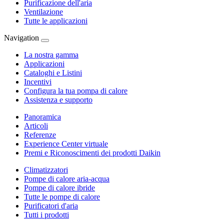
Purificazione dell'aria
Ventilazione
Tutte le applicazioni
Navigation
La nostra gamma
Applicazioni
Cataloghi e Listini
Incentivi
Configura la tua pompa di calore
Assistenza e supporto
Panoramica
Articoli
Referenze
Experience Center virtuale
Premi e Riconoscimenti dei prodotti Daikin
Climatizzatori
Pompe di calore aria-acqua
Pompe di calore ibride
Tutte le pompe di calore
Purificatori d'aria
Tutti i prodotti