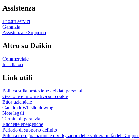
Assistenza
I nostri servizi
Garanzia
Assistenza e Supporto
Altro su Daikin
Commerciale
Installatori
Link utili
Politica sulla protezione dei dati personali
Gestione e informativa sui cookie
Etica aziendale
Canale di Whistleblowing
Note legali
Termini di garanzia
Etichette energetiche
Periodo di supporto definito
Politica di segnalazione e divulgazione delle vulnerabilità del Grupp