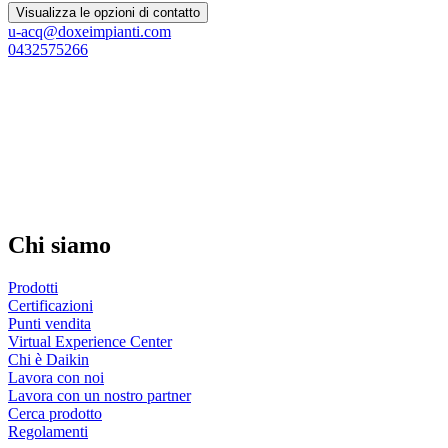
Visualizza le opzioni di contatto
u-acq@doxeimpianti.com
0432575266
Chi siamo
Prodotti
Certificazioni
Punti vendita
Virtual Experience Center
Chi è Daikin
Lavora con noi
Lavora con un nostro partner
Cerca prodotto
Regolamenti