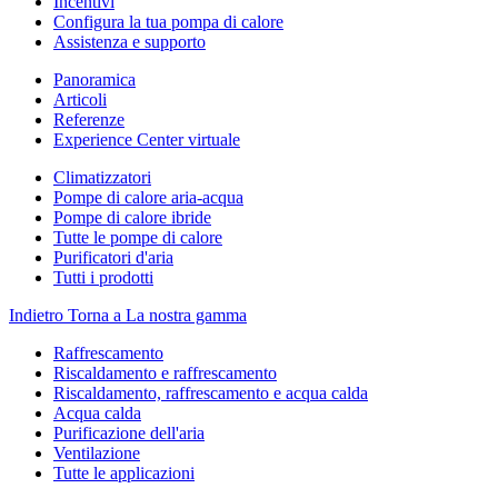
Incentivi
Configura la tua pompa di calore
Assistenza e supporto
Panoramica
Articoli
Referenze
Experience Center virtuale
Climatizzatori
Pompe di calore aria-acqua
Pompe di calore ibride
Tutte le pompe di calore
Purificatori d'aria
Tutti i prodotti
Indietro
Torna a La nostra gamma
Raffrescamento
Riscaldamento e raffrescamento
Riscaldamento, raffrescamento e acqua calda
Acqua calda
Purificazione dell'aria
Ventilazione
Tutte le applicazioni