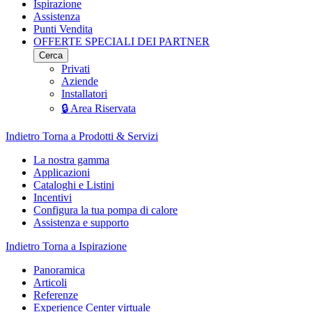
Ispirazione
Assistenza
Punti Vendita
OFFERTE SPECIALI DEI PARTNER
Cerca
Privati
Aziende
Installatori
🔒 Area Riservata
Indietro
Torna a Prodotti & Servizi
La nostra gamma
Applicazioni
Cataloghi e Listini
Incentivi
Configura la tua pompa di calore
Assistenza e supporto
Indietro
Torna a Ispirazione
Panoramica
Articoli
Referenze
Experience Center virtuale