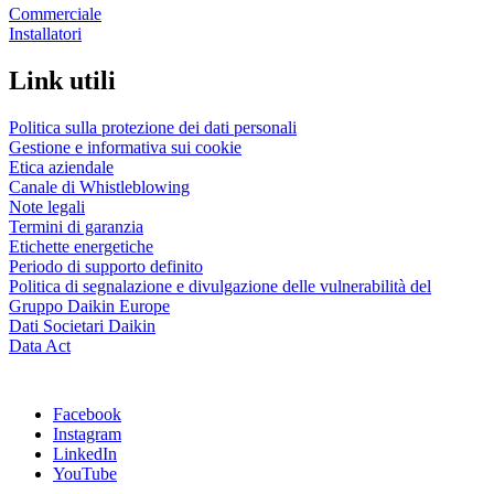
Commerciale
Installatori
Link utili
Politica sulla protezione dei dati personali
Gestione e informativa sui cookie
Etica aziendale
Canale di Whistleblowing
Note legali
Termini di garanzia
Etichette energetiche
Periodo di supporto definito
Politica di segnalazione e divulgazione delle vulnerabilità del
Gruppo Daikin Europe
Dati Societari Daikin
Data Act
Facebook
Instagram
LinkedIn
YouTube