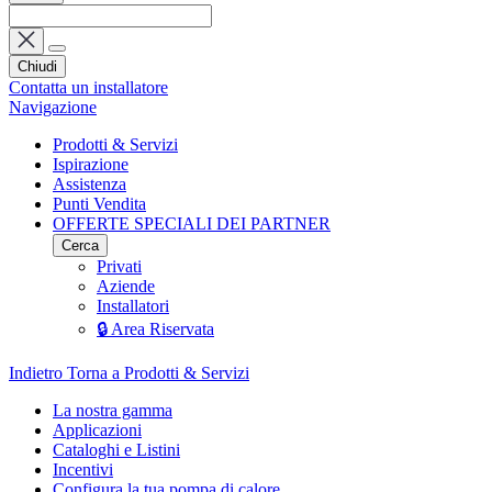
Chiudi
Contatta un installatore
Navigazione
Prodotti & Servizi
Ispirazione
Assistenza
Punti Vendita
OFFERTE SPECIALI DEI PARTNER
Cerca
Privati
Aziende
Installatori
🔒 Area Riservata
Indietro
Torna a Prodotti & Servizi
La nostra gamma
Applicazioni
Cataloghi e Listini
Incentivi
Configura la tua pompa di calore