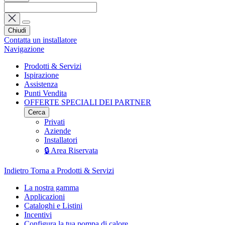
Chiudi
Contatta un installatore
Navigazione
Prodotti & Servizi
Ispirazione
Assistenza
Punti Vendita
OFFERTE SPECIALI DEI PARTNER
Cerca
Privati
Aziende
Installatori
🔒 Area Riservata
Indietro
Torna a Prodotti & Servizi
La nostra gamma
Applicazioni
Cataloghi e Listini
Incentivi
Configura la tua pompa di calore