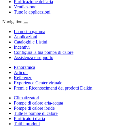
Purificazione dell'aria
Ventilazione
Tutte le applicazioni
Navigation
La nostra gamma
Applicazioni
Cataloghi e Listini
Incentivi
Configura la tua pompa di calore
Assistenza e supporto
Panoramica
Articoli
Referenze
Experience Center virtuale
Premi e Riconoscimenti dei prodotti Daikin
Climatizzatori
Pompe di calore aria-acqua
Pompe di calore ibride
Tutte le pompe di calore
Purificatori d'aria
Tutti i prodotti