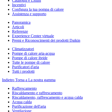
Cataloghi e Listini
Incentivi
Configura la tua pompa di calore
Assistenza e supporto
Panoramica
Articoli
Referenze
Experience Center virtuale
Premi e Riconoscimenti dei prodotti Daikin
Climatizzatori
Pompe di calore aria-acqua
Pompe di calore ibride
Tutte le pompe di calore
Purificatori d'aria
Tutti i prodotti
Indietro
Torna a La nostra gamma
Raffrescamento
Riscaldamento e raffrescamento
Riscaldamento, raffrescamento e acqua calda
Acqua calda
Purificazione dell'aria
Ventilazione