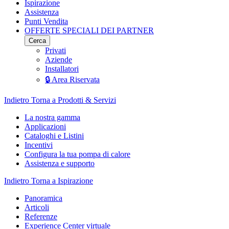
Ispirazione
Assistenza
Punti Vendita
OFFERTE SPECIALI DEI PARTNER
Cerca
Privati
Aziende
Installatori
🔒 Area Riservata
Indietro
Torna a Prodotti & Servizi
La nostra gamma
Applicazioni
Cataloghi e Listini
Incentivi
Configura la tua pompa di calore
Assistenza e supporto
Indietro
Torna a Ispirazione
Panoramica
Articoli
Referenze
Experience Center virtuale