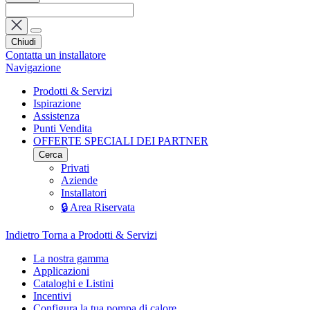
Chiudi
Contatta un installatore
Navigazione
Prodotti & Servizi
Ispirazione
Assistenza
Punti Vendita
OFFERTE SPECIALI DEI PARTNER
Cerca
Privati
Aziende
Installatori
🔒 Area Riservata
Indietro
Torna a Prodotti & Servizi
La nostra gamma
Applicazioni
Cataloghi e Listini
Incentivi
Configura la tua pompa di calore