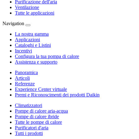
Purificazione dell'aria
Ventilazione
Tutte le applicazioni
Navigation
La nostra gamma
Applicazioni
Cataloghi e Listini
Incentivi
Configura la tua pompa di calore
Assistenza e supporto
Panoramica
Articoli
Referenze
Experience Center virtuale
Premi e Riconoscimenti dei prodotti Daikin
Climatizzatori
Pompe di calore aria-acqua
Pompe di calore ibride
Tutte le pompe di calore
Purificatori d'aria
Tutti i prodotti