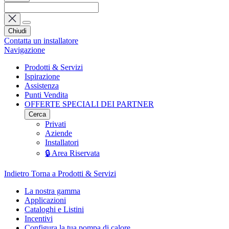
Chiudi
Contatta un installatore
Navigazione
Prodotti & Servizi
Ispirazione
Assistenza
Punti Vendita
OFFERTE SPECIALI DEI PARTNER
Cerca
Privati
Aziende
Installatori
🔒 Area Riservata
Indietro
Torna a Prodotti & Servizi
La nostra gamma
Applicazioni
Cataloghi e Listini
Incentivi
Configura la tua pompa di calore