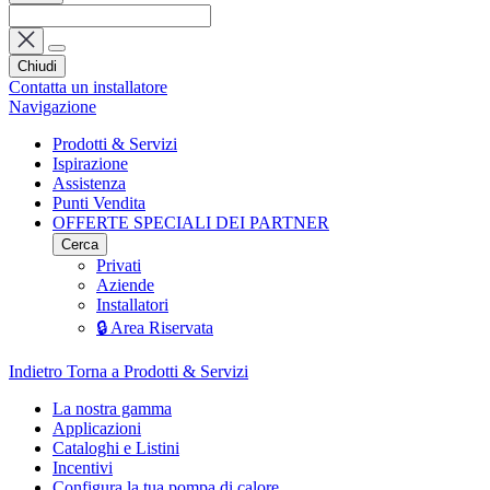
Chiudi
Contatta un installatore
Navigazione
Prodotti & Servizi
Ispirazione
Assistenza
Punti Vendita
OFFERTE SPECIALI DEI PARTNER
Cerca
Privati
Aziende
Installatori
🔒 Area Riservata
Indietro
Torna a Prodotti & Servizi
La nostra gamma
Applicazioni
Cataloghi e Listini
Incentivi
Configura la tua pompa di calore