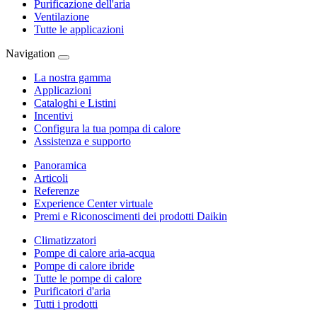
Purificazione dell'aria
Ventilazione
Tutte le applicazioni
Navigation
La nostra gamma
Applicazioni
Cataloghi e Listini
Incentivi
Configura la tua pompa di calore
Assistenza e supporto
Panoramica
Articoli
Referenze
Experience Center virtuale
Premi e Riconoscimenti dei prodotti Daikin
Climatizzatori
Pompe di calore aria-acqua
Pompe di calore ibride
Tutte le pompe di calore
Purificatori d'aria
Tutti i prodotti