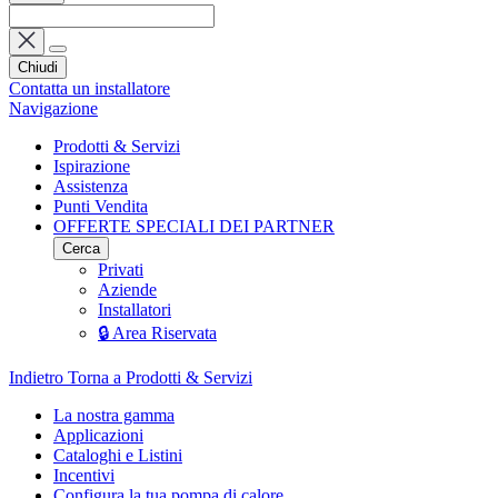
Chiudi
Contatta un installatore
Navigazione
Prodotti & Servizi
Ispirazione
Assistenza
Punti Vendita
OFFERTE SPECIALI DEI PARTNER
Cerca
Privati
Aziende
Installatori
🔒 Area Riservata
Indietro
Torna a Prodotti & Servizi
La nostra gamma
Applicazioni
Cataloghi e Listini
Incentivi
Configura la tua pompa di calore