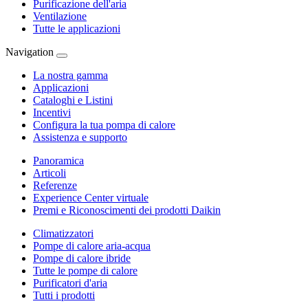
Purificazione dell'aria
Ventilazione
Tutte le applicazioni
Navigation
La nostra gamma
Applicazioni
Cataloghi e Listini
Incentivi
Configura la tua pompa di calore
Assistenza e supporto
Panoramica
Articoli
Referenze
Experience Center virtuale
Premi e Riconoscimenti dei prodotti Daikin
Climatizzatori
Pompe di calore aria-acqua
Pompe di calore ibride
Tutte le pompe di calore
Purificatori d'aria
Tutti i prodotti