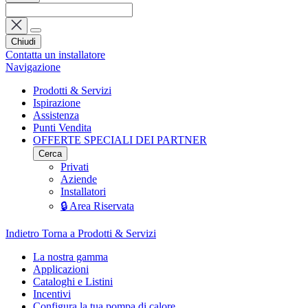
Chiudi
Contatta un installatore
Navigazione
Prodotti & Servizi
Ispirazione
Assistenza
Punti Vendita
OFFERTE SPECIALI DEI PARTNER
Cerca
Privati
Aziende
Installatori
🔒 Area Riservata
Indietro
Torna a Prodotti & Servizi
La nostra gamma
Applicazioni
Cataloghi e Listini
Incentivi
Configura la tua pompa di calore