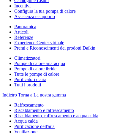
Cataloghi e Listini
Incentivi
Configura la tua pompa di calore
Assistenza e supporto
Panoramica
Articoli
Referenze
Experience Center virtuale
Premi e Riconoscimenti dei prodotti Daikin
Climatizzatori
Pompe di calore aria-acqua
Pompe di calore ibride
Tutte le pompe di calore
Purificatori d'aria
Tutti i prodotti
Indietro
Torna a La nostra gamma
Raffrescamento
Riscaldamento e raffrescamento
Riscaldamento, raffrescamento e acqua calda
Acqua calda
Purificazione dell'aria
Ventilazione