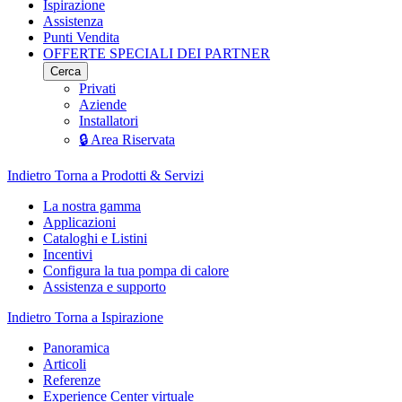
Ispirazione
Assistenza
Punti Vendita
OFFERTE SPECIALI DEI PARTNER
Cerca
Privati
Aziende
Installatori
🔒 Area Riservata
Indietro
Torna a Prodotti & Servizi
La nostra gamma
Applicazioni
Cataloghi e Listini
Incentivi
Configura la tua pompa di calore
Assistenza e supporto
Indietro
Torna a Ispirazione
Panoramica
Articoli
Referenze
Experience Center virtuale