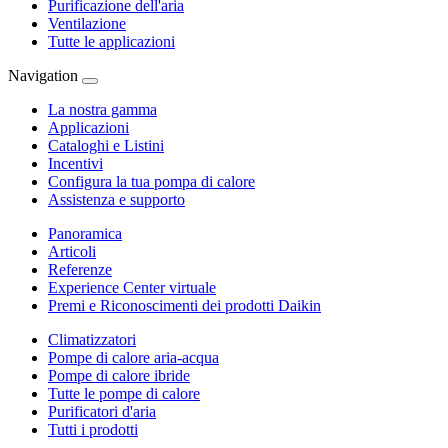
Purificazione dell'aria
Ventilazione
Tutte le applicazioni
Navigation
La nostra gamma
Applicazioni
Cataloghi e Listini
Incentivi
Configura la tua pompa di calore
Assistenza e supporto
Panoramica
Articoli
Referenze
Experience Center virtuale
Premi e Riconoscimenti dei prodotti Daikin
Climatizzatori
Pompe di calore aria-acqua
Pompe di calore ibride
Tutte le pompe di calore
Purificatori d'aria
Tutti i prodotti