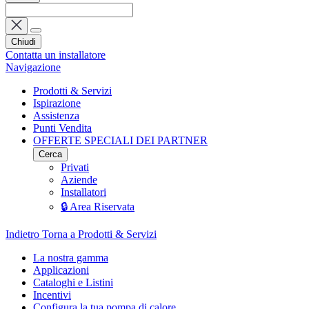
Chiudi
Contatta un installatore
Navigazione
Prodotti & Servizi
Ispirazione
Assistenza
Punti Vendita
OFFERTE SPECIALI DEI PARTNER
Cerca
Privati
Aziende
Installatori
🔒 Area Riservata
Indietro
Torna a Prodotti & Servizi
La nostra gamma
Applicazioni
Cataloghi e Listini
Incentivi
Configura la tua pompa di calore