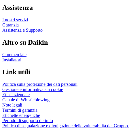
Assistenza
I nostri servizi
Garanzia
Assistenza e Supporto
Altro su Daikin
Commerciale
Installatori
Link utili
Politica sulla protezione dei dati personali
Gestione e informativa sui cookie
Etica aziendale
Canale di Whistleblowing
Note legali
Termini di garanzia
Etichette energetiche
Periodo di supporto definito
Politica di segnalazione e divulgazione delle vulnerabilità del Grupp