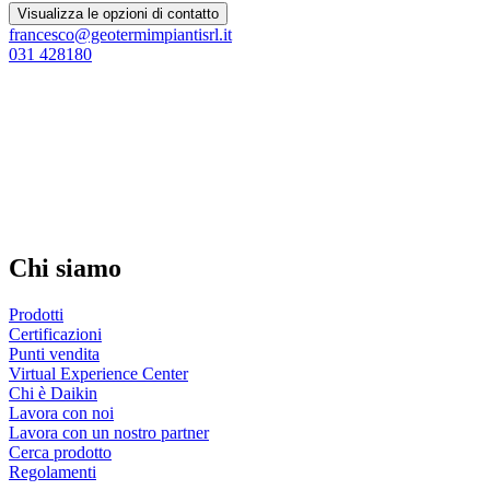
Visualizza le opzioni di contatto
francesco@geotermimpiantisrl.it
031 428180
Chi siamo
Prodotti
Certificazioni
Punti vendita
Virtual Experience Center
Chi è Daikin
Lavora con noi
Lavora con un nostro partner
Cerca prodotto
Regolamenti