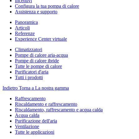
Incentivi
Configura la tua pompa di calore
Assistenza e supporto
Panoramica
Articoli
Referenze
Experience Center virtuale
Climatizzatori
Pompe di calore aria-acqua
Pompe di calore ibride
Tutte le pompe di calore
Purificatori d'aria
Tutti i prodotti
Indietro
Torna a La nostra gamma
Raffrescamento
Riscaldamento e raffrescamento
Riscaldamento, raffrescamento e acqua calda
Acqua calda
Purificazione dell'aria
Ventilazione
Tutte le applicazioni