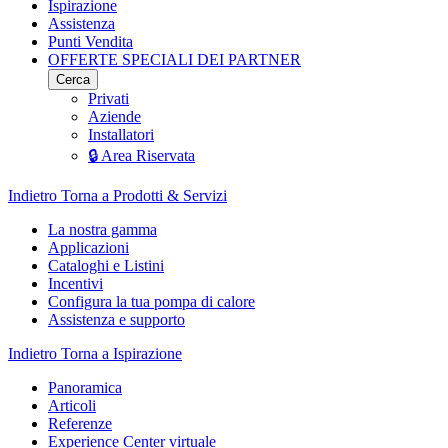
Ispirazione
Assistenza
Punti Vendita
OFFERTE SPECIALI DEI PARTNER
Cerca
Privati
Aziende
Installatori
🔒 Area Riservata
Indietro
Torna a Prodotti & Servizi
La nostra gamma
Applicazioni
Cataloghi e Listini
Incentivi
Configura la tua pompa di calore
Assistenza e supporto
Indietro
Torna a Ispirazione
Panoramica
Articoli
Referenze
Experience Center virtuale